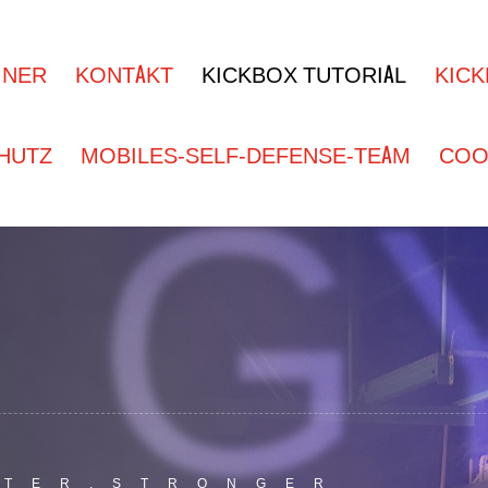
G
INER
KONTAKT
KICKBOX TUTORIAL
KICK
HUTZ
MOBILES-SELF-DEFENSE-TEAM
COOK
STER.STRONGER