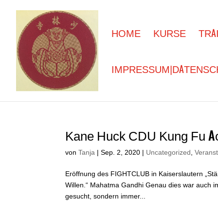
HOME
KURSE
TRA
IMPRESSUM|DATENSC
Kane Huck CDU Kung Fu Aca
von
Tanja
|
Sep. 2, 2020
|
Uncategorized
,
Verans
Eröffnung des FIGHTCLUB in Kaiserslautern „Stä
Willen.“ Mahatma Gandhi Genau dies war auch i
gesucht, sondern immer...